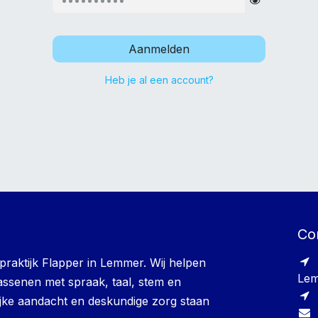
Aanmelden
Heb je al een account?
Co
epraktijk Flapper in Lemmer. Wij helpen
Le
ssenen met spraak, taal, stem en
jke aandacht en deskundige zorg staan