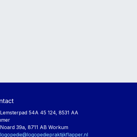
ntact
Lemsterpad 54A 45 124, 8531 AA
mmer
Noard 39a, 8711 AB Workum
logopedie@logopediepraktijkflapper.nl